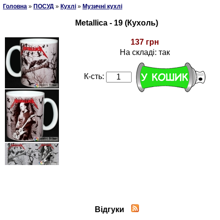
Головна
»
ПОСУД
»
Кухлі
»
Музичні кухлі
Metallica - 19 (Кухоль)
137 грн
На складі: так
К-сть:
Відгуки