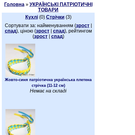
Головна
»
УКРАЇНСЬКІ ПАТРІОТИЧНІ
ТОВАРИ
Кухлі
(0)
Стрічки
(3)
Сортувати за: найменуванням (
зрост
|
спад
), ціною (
зрост
|
спад
), рейтингом
(
зрост
|
спад
)
Жовто-синя патріотична українська плетена
стрічка (11-12 см)
Немає на складі