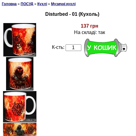
Головна
»
ПОСУД
»
Кухлі
»
Музичні кухлі
Disturbed - 01 (Кухоль)
137 грн
На складі: так
К-сть: