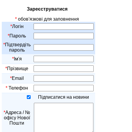
Зареєструватися
*
обов'язкові для заповнення
*
Логін
*
Пароль
*
Підтвердіть
пароль
*
Ім'я
*
Прізвище
*
Email
*
Телефон
Підписатися на новини
*
Адреса / №
офісу Нової
Пошти