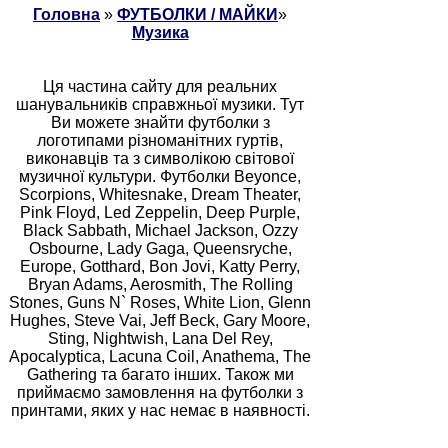
Головна
»
ФУТБОЛКИ / МАЙКИ
»
Музика
Ця частина сайту для реальних
шанувальників справжньої музики. Тут
Ви можете знайти футболки з
логотипами різноманітних гуртів,
виконавців та з символікою світової
музичної культури. Футболки Beyonce,
Scorpions, Whitesnake, Dream Theater,
Pink Floyd, Led Zeppelin, Deep Purple,
Black Sabbath, Michael Jackson, Ozzy
Osbourne, Lady Gaga, Queensryche,
Europe, Gotthard, Bon Jovi, Katty Perry,
Bryan Adams, Aerosmith, The Rolling
Stones, Guns N` Roses, White Lion, Glenn
Hughes, Steve Vai, Jeff Beck, Gary Moore,
Sting, Nightwish, Lana Del Rey,
Apocalyptica, Lacuna Coil, Anathema, The
Gathering та багато інших. Також ми
приймаємо замовлення на футболки з
принтами, яких у нас немає в наявності.