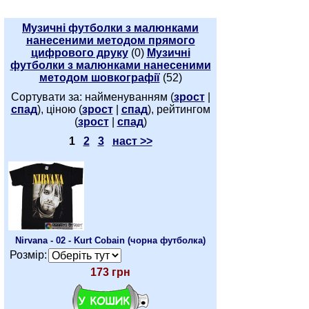
Музичні футболки з малюнками
нанесеними методом прямого
цифрового друку
(0)
Музичні
футболки з малюнками нанесеними
методом шовкографії
(52)
Сортувати за: найменуванням (
зрост
|
спад
), ціною (
зрост
|
спад
), рейтингом
(
зрост
|
спад
)
1
2
3
наст >>
Nirvana - 02 - Kurt Cobain (чорна футболка)
Розмір:
173 грн